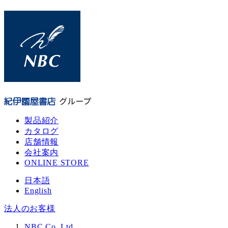
メ
イ
ン
コ
ン
テ
ン
ツ
へ
移
製品紹介
動
カタログ
店舗情報
会社案内
ONLINE STORE
日本語
English
法人のお客様
NBC Co. Ltd.