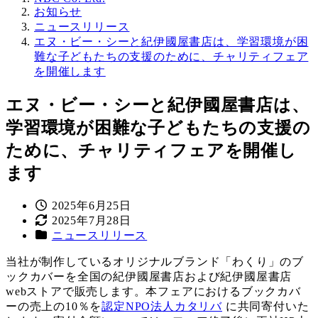
お知らせ
ニュースリリース
エヌ・ビー・シーと紀伊國屋書店は、学習環境が困
難な子どもたちの支援のために、チャリティフェア
を開催します
エヌ・ビー・シーと紀伊國屋書店は、
学習環境が困難な子どもたちの支援の
ために、チャリティフェアを開催し
ます
投
2025年6月25日
稿
更
2025年7月28日
カ
日
新
ニュースリリース
テ
日
当社が制作しているオリジナルブランド「わくり」のブ
ゴ
ックカバーを全国の紀伊國屋書店および紀伊國屋書店
リ
webストアで販売します。本フェアにおけるブックカバ
ー
ーの売上の10％を
認定NPO法人カタリバ
に共同寄付いた