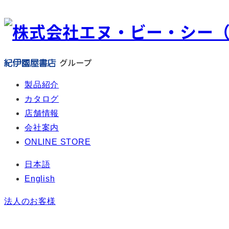
メ
イ
ン
コ
ン
テ
製品紹介
ン
カタログ
ツ
店舗情報
へ
会社案内
移
ONLINE STORE
動
日本語
English
法人のお客様