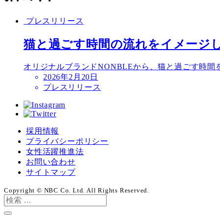
プレスリリース
猫と過ごす時間の流れをイメージしたミ
オリジナルブランドNONBLEから、猫と過ごす時間をテー
投
2026年2月20日
稿
プレスリリース
日
採用情報
プライバシーポリシー
女性活躍推進法
お問い合わせ
サイトマップ
Copyright © NBC Co. Ltd. All Rights Reserved.
検
索