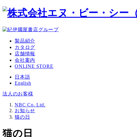
メ
イ
ン
コ
ン
製品紹介
テ
カタログ
ン
店舗情報
ツ
会社案内
へ
ONLINE STORE
移
動
日本語
English
法人のお客様
NBC Co. Ltd.
お知らせ
猫の日
猫の日