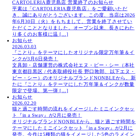
CARTOLERIA鹿児島店 営業終了のお知らせ
平素は「CARTOLERIA鹿児島店」をご愛顧いただ
き、誠にありがとうございます。この度、当店は2026
年6月30日（火）をもちまして、営業を終了させてい
ただくこととなりました。オープン以来、長きにわた
り多くのお客様に温 […]
お知らせ
2026.03.03
『ことり』をテーマにしたオリジナル限定万年筆＆イ
ンクが3月6日発売！
文具卸・店舗運営の株式会社エヌ・ビー・シー（本社
東京都目黒区 / 代表取締役社長 野口敦郎、以下エヌ・
ビー・シー）のオリジナルブランドNONBLEから、新
たに『ことり』をテーマにした万年筆＆インクが数量
限定で登場。第一弾 […]
お知らせ
2026.02.20
猫と過ごす時間の流れをイメージしたミニインクセッ
ト『in a Sway』が2月に発売！
オリジナルブランドNONBLEから、猫と過ごす時間を
テーマにしたミニインクセット『in a Sway』が2月に
発売。今作は5種類の猫をイメージした5色のラメイン