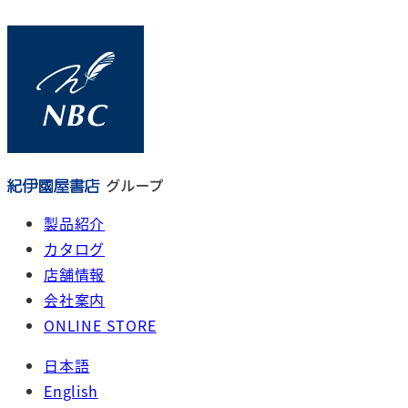
メ
イ
ン
コ
ン
テ
ン
ツ
へ
製品紹介
移
カタログ
動
店舗情報
会社案内
ONLINE STORE
日本語
English