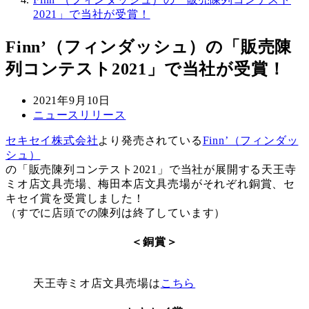
2021」で当社が受賞！
Finn’（フィンダッシュ）の「販売陳
列コンテスト2021」で当社が受賞！
投
2021年9月10日
稿
カ
ニュースリリース
日
テ
セキセイ株式会社
より発売されている
Finn’（フィンダッ
ゴ
シュ）
リ
の「販売陳列コンテスト2021」で当社が展開する天王寺
ー
ミオ店文具売場、梅田本店文具売場がそれぞれ銅賞、セ
キセイ賞を受賞しました！
（すでに店頭での陳列は終了しています）
＜銅賞＞
天王寺ミオ店文具売場は
こちら