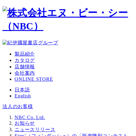
メ
イ
ン
コ
ン
テ
ン
ツ
製品紹介
へ
カタログ
移
店舗情報
動
会社案内
ONLINE STORE
日本語
English
法人のお客様
NBC Co. Ltd.
お知らせ
ニュースリリース
Finn’（フィンダッシュ）の「販売陳列コンテスト