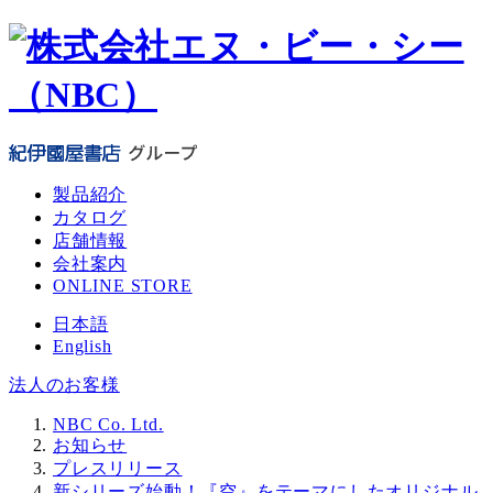
メ
イ
ン
コ
ン
テ
ン
製品紹介
ツ
カタログ
へ
店舗情報
移
会社案内
動
ONLINE STORE
日本語
English
法人のお客様
NBC Co. Ltd.
お知らせ
プレスリリース
新シリーズ始動！『空』をテーマにしたオリジナル