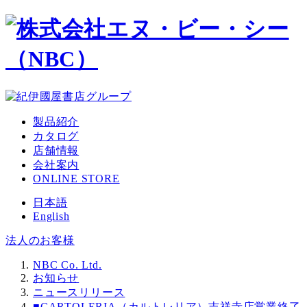
メ
イ
ン
コ
ン
テ
ン
ツ
製品紹介
へ
カタログ
移
店舗情報
動
会社案内
ONLINE STORE
日本語
English
法人のお客様
NBC Co. Ltd.
お知らせ
ニュースリリース
■CARTOLERIA（カルトレリア）吉祥寺店営業終了