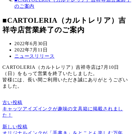
のご案内
■CARTOLERIA（カルトレリア）吉
祥寺店営業終了のご案内
投
2022年6月30日
稿
更
2022年7月11日
日
新
カ
ニュースリリース
日
テ
CARTOLERIA（カルトレリア）吉祥寺店は7月10日
ゴ
（日）をもって営業を終了いたしました。
リ
皆様には、長い間ご利用いただき誠にありがとうござい
ー
ました。
古い投稿
キャッツアイズインクが趣味の文具箱に掲載されまし
た！
新しい投稿
オリジナルインクが「手書き」をとことん楽しむ万年