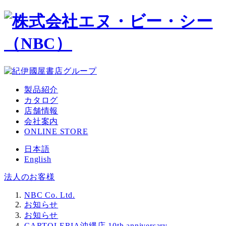
メ
イ
ン
コ
ン
テ
ン
ツ
製品紹介
へ
カタログ
移
店舗情報
動
会社案内
ONLINE STORE
日本語
English
法人のお客様
NBC Co. Ltd.
お知らせ
お知らせ
CARTOLERIA沖縄店 10th anniversary