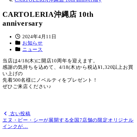
CARTOLERIA沖縄店 10th
anniversary
投
2024年4月11日
カ
稿
お知らせ
テ
カ
日
ニュース
ゴ
テ
当店は4/18(木)に開店10周年を迎えます。
リ
ゴ
感謝の気持ちを込めて、4/18(木)から税込¥1,320以上お買
ー
リ
い上げの
ー
先着500名様にノベルティをプレゼント！
ぜひご来店ください♪
古い投稿
エヌ・ビー・シーが展開する全国7店舗の限定オリジナル
インクが…