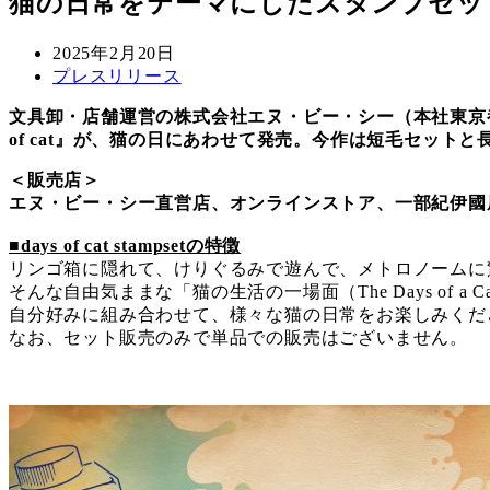
猫の日常をテーマにしたスタンプセット『d
投
2025年2月20日
稿
カ
プレスリリース
日
テ
文具卸・店舗運営の株式会社エヌ・ビー・シー（本社東京都
ゴ
of cat』が、猫の日にあわせて発売。今作は短毛セット
リ
ー
＜販売店＞
エヌ・ビー・シー直営店、オンラインストア、一部紀伊國
■days of cat stampsetの特徴
リンゴ箱に隠れて、けりぐるみで遊んで、メトロノームに
そんな自由気ままな「猫の生活の一場面（The Days of 
自分好みに組み合わせて、様々な猫の日常をお楽しみくだ
なお、セット販売のみで単品での販売はございません。