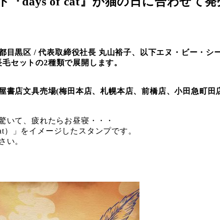
ays of cat』が猫の日に合わせて
目黒区 / 代表取締役社長 丸山裕子、以下エヌ・ビー・シー
と長毛セットの2種類で展開します。
屋書店文具売場(梅田本店、札幌本店、前橋店、小田急町田
驚いて、疲れたらお昼寝・・・
a Cat）」をイメージしたスタンプです。
さい。