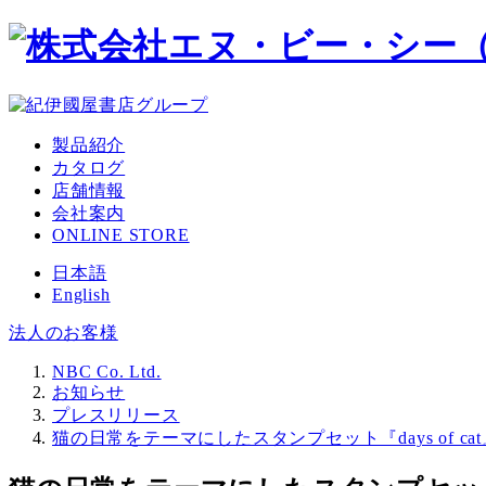
メ
イ
ン
コ
ン
製品紹介
テ
カタログ
ン
店舗情報
ツ
会社案内
へ
ONLINE STORE
移
動
日本語
English
法人のお客様
NBC Co. Ltd.
お知らせ
プレスリリース
猫の日常をテーマにしたスタンプセット『days of 