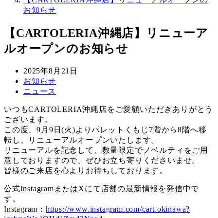
お知らせ
【CARTOLERIA沖縄店】リニューア
ルオープンのお知らせ
投
2025年8月21日
稿
カ
お知らせ
日
テ
カ
ニュース
ゴ
テ
いつもCARTOLERIA沖縄店をご愛顧いただきありがとう
リ
ゴ
ございます。
ー
リ
この度、9月9日(火)よりパレットくもじ7階から8階へ移
ー
転し、リニューアルオープンいたします。
リニューアルを記念して、数量限定でノベルティをご用
意しておりますので、ぜひお立ち寄りくださいませ。
皆様のご来店を心よりお待ちしております。
公式InstagramまたはXにて店舗の最新情報を発信中で
す。
Instagram：
https://www.instagram.com/cart.okinawa?