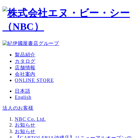
メ
イ
ン
コ
ン
テ
ン
ツ
製品紹介
へ
カタログ
移
店舗情報
動
会社案内
ONLINE STORE
日本語
English
法人のお客様
NBC Co. Ltd.
お知らせ
お知らせ
【CARTOLERIA沖縄店】リニューアルオープンの