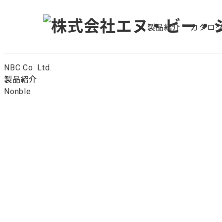
メ
イ
製品紹介
カタロ
ン
コ
ン
NBC Co. Ltd.
テ
製品紹介
ン
Nonble
ツ
へ
移
動