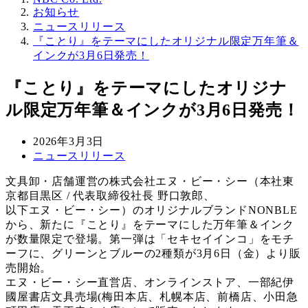
お知らせ
ニュースリリース
『ことり』をテーマにしたオリジナル限定万年筆＆
インクが3月6日発売！
『ことり』をテーマにしたオリジナ
ル限定万年筆＆インクが3月6日発売！
投
2026年3月3日
稿
カ
ニュースリリース
日
テ
文具卸・店舗運営の株式会社エヌ・ビー・シー（本社東
ゴ
京都目黒区 / 代表取締役社長 野口敦郎、
リ
以下エヌ・ビー・シー）のオリジナルブランドNONBLE
ー
から、新たに『ことり』をテーマにした万年筆＆インク
が数量限定で登場。第一弾は「セキセイインコ」をモチ
ーフに、グリーンとブルーの2種類が3月6日（金）より販
売開始。
エヌ・ビー・シー直営店、オンラインストア、一部紀伊
國屋書店文具売場(梅田本店、札幌本店、前橋店、小田急