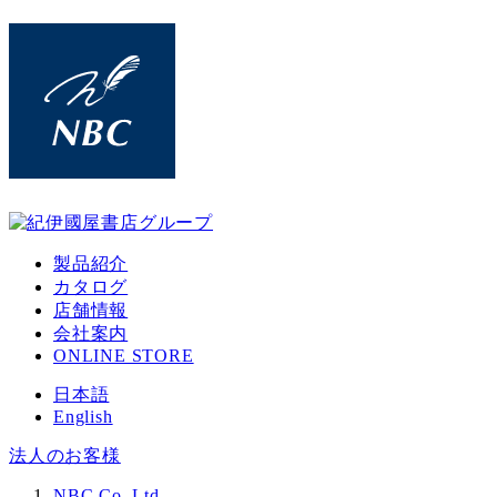
メ
イ
ン
コ
ン
テ
ン
ツ
へ
移
製品紹介
動
カタログ
店舗情報
会社案内
ONLINE STORE
日本語
English
法人のお客様
NBC Co. Ltd.