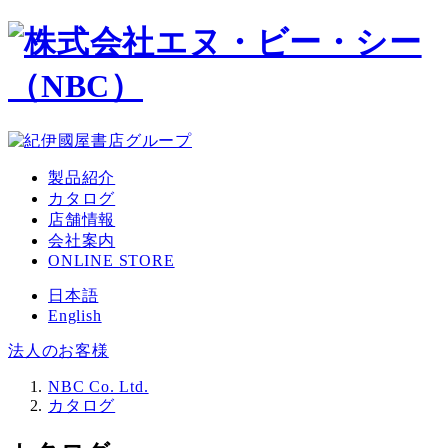
メ
イ
ン
コ
ン
テ
ン
ツ
製品紹介
へ
カタログ
移
店舗情報
動
会社案内
ONLINE STORE
日本語
English
法人のお客様
NBC Co. Ltd.
カタログ